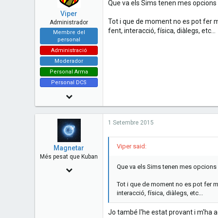
Que va els Sims tenen mes opcions
48
Viper
Tot i que de moment no es pot fer m
Administrador
fent, interacció, física, diàlegs, etc...
Membre del
personal
Administració
Moderador
Personal Arma
Personal DCS
14 Juny 2010
7,480
1 Setembre 2015
73
48
Viper said:
Magnetar
Esplugues de Llobregat - Catalunya
Més pesat que Kuban
Que va els Sims tenen mes opcions 
www.cavallersdelcel.cat
22 Abril 2014
1,011
Tot i que de moment no es pot fer me
interacció, física, diàlegs, etc...
0
0
Jo també l'he estat provant i m'ha ag