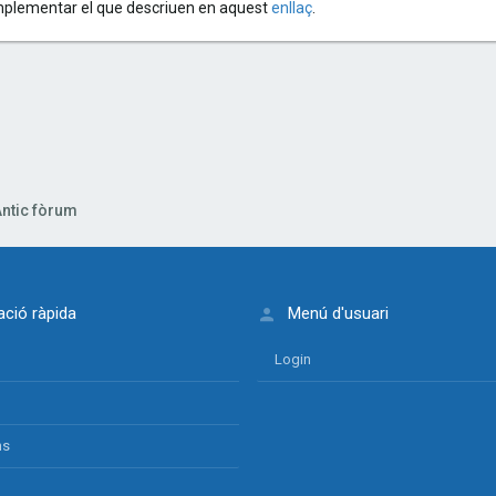
mplementar el que descriuen en aquest
enllaç
.
lectrònic
nk
ntic fòrum
ció ràpida
Menú d'usuari
Login
ns