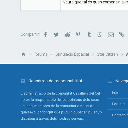
veure què tal és quan comencin a i
Kassel, Alemanya
Facebook
Twitter
Reddit
Pinterest
Tumblr
WhatsApp
Correu e
Li
Compartir:
Forums
Simulació Espacial
Star Citizen
A
Descàrrec de responsabilitat
Navega
Inici
L'administració de la comunitat Cavallers del Cel
no es fa responsable de les opinions dels seus
Forums
usuaris, membres de la comunitat o no, ni de
qualsevol contingut que puguin publicar, pujar i/o
Contacti'
distribuir a través dels nostres serveis.