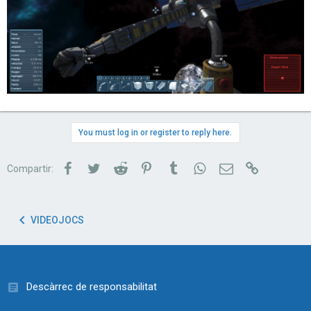
You must log in or register to reply here.
Facebook
Twitter
Reddit
Pinterest
Tumblr
WhatsApp
Correu electrònic
Link
Compartir:
VIDEOJOCS
Descàrrec de responsabilitat