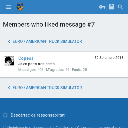
Members who liked message #7
EURO / AMERICAN TRUCK SIMULATOR
Copess
30 Setembre 2018
Ja en porto tres-cents
Missatges
401
M'agrades
61
Punts
28
EURO / AMERICAN TRUCK SIMULATOR
Descàrrec de responsabilitat
L'administració de la comunitat Cavallers del Cel no es fa responsable de