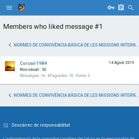
Members who liked message #1
NORMES DE CONVIVÈNCIA BÀSICA DE LES MISSIONS INTERNES
Corsair1984
14 Agost 2019
Nou usuari
·
52
Missatges
16
M'agrades
10
Punts
3
NORMES DE CONVIVÈNCIA BÀSICA DE LES MISSIONS INTERNES
Descàrrec de responsabilitat
L'administració de la comunitat Cavallers del Cel no es fa responsable de