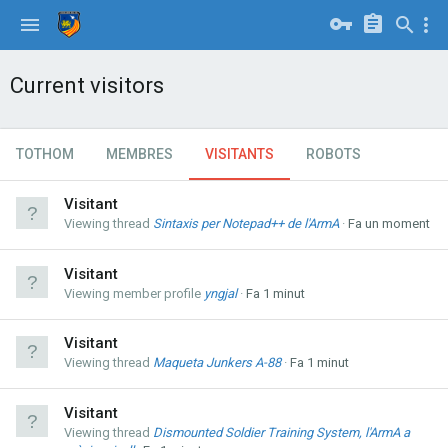
Current visitors
TOTHOM
MEMBRES
VISITANTS
ROBOTS
Visitant
Viewing thread
Sintaxis per Notepad++ de l'ArmA
Fa un moment
Visitant
Viewing member profile
yngjal
Fa 1 minut
Visitant
Viewing thread
Maqueta Junkers A-88
Fa 1 minut
Visitant
Viewing thread
Dismounted Soldier Training System, l'ArmA a