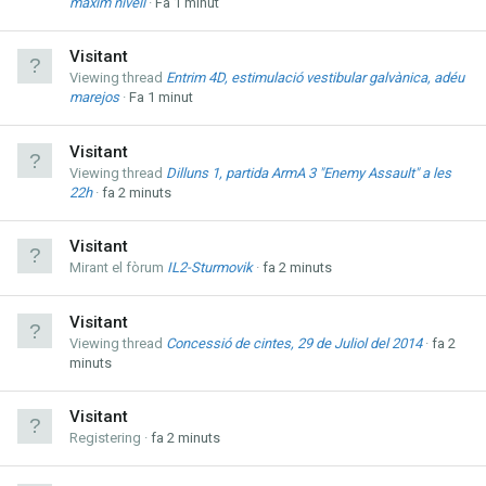
màxim nivell
Fa 1 minut
Visitant
Viewing thread
Entrim 4D, estimulació vestibular galvànica, adéu
marejos
Fa 1 minut
Visitant
Viewing thread
Dilluns 1, partida ArmA 3 "Enemy Assault" a les
22h
fa 2 minuts
Visitant
Mirant el fòrum
IL2-Sturmovik
fa 2 minuts
Visitant
Viewing thread
Concessió de cintes, 29 de Juliol del 2014
fa 2
minuts
Visitant
Registering
fa 2 minuts