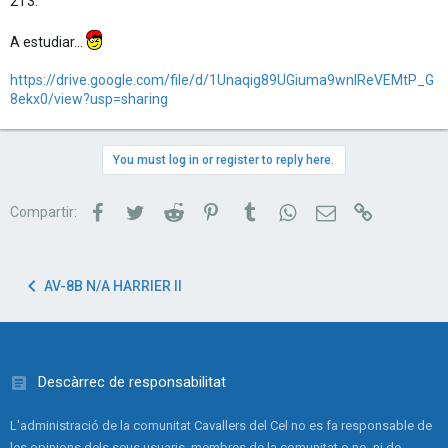
2 i 3.
A estudiar...
https://drive.google.com/file/d/1Unaqig89UGiuma9wnIReVEMtP_G
8ekx0/view?usp=sharing
You must log in or register to reply here.
Facebook
Twitter
Reddit
Pinterest
Tumblr
WhatsApp
Correu electrònic
Link
Compartir:
AV-8B N/A HARRIER II
Descàrrec de responsabilitat
L'administració de la comunitat Cavallers del Cel no es fa responsable de
les opinions dels seus usuaris, membres de la comunitat o no, ni de