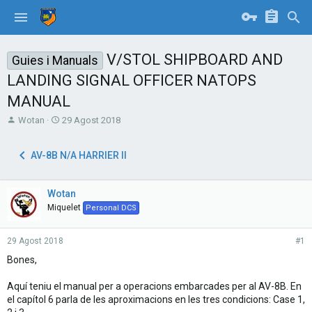
V/STOL SHIPBOARD AND
Guies i Manuals
LANDING SIGNAL OFFICER NATOPS
MANUAL
T
S
Wotan
29 Agost 2018
h
t
r
a
AV-8B N/A HARRIER II
e
r
a
t
d
d
Wotan
s
a
t
t
Miquelet
Personal DCS
a
e
r
29 Agost 2018
#1
t
e
Bones,
r
Aquí teniu el manual per a operacions embarcades per al AV-8B. En
el capítol 6 parla de les aproximacions en les tres condicions: Case 1,