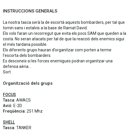
INSTRUCCIONS GENERALS
La nostra tasca serà la de escortà aquests bombarders, per tal que
tornin sans i estalvis a la base de Ramat David.
Els vols faran un recorregut que evita els pocs SAM que queden a la
costa. No seran atacats per tal de que la reacció dels enemics sigui
el més tardana possible.
Els diferents grups hauran d’organitzar com porten a terme
l’escorta dels bombarders.
Es desconeix si les forces enemigues podran organitzar una
defensa aèria...
Sort.
Organització dels grups
FOCUS
Tasca:
AWACS
Avió:
E-2D
Freqüència:
251 Mhz
SHELL
Tasca:
TANKER