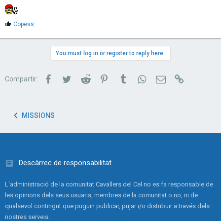
M
Copess
'
a
g
You must log in or register to reply here.
r
a
d
Facebook
Twitter
Reddit
Pinterest
Tumblr
WhatsApp
Correu electrònic
Link
Compartir:
e
s
:
MISSIONS
Descàrrec de responsabilitat
L'administració de la comunitat Cavallers del Cel no es fa responsable de
les opinions dels seus usuaris, membres de la comunitat o no, ni de
qualsevol contingut que puguin publicar, pujar i/o distribuir a través dels
nostres serveis.