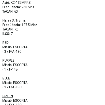
Avió:
KC-135MPRS
Freqüència:
265 Mhz
TACAN:
6X
Harry S. Truman
Freqüència:
127.5 Mhz
TACAN:
7x
ILCS:
7
RED
Missió: ESCORTA
- 3 x F/A-18C
PURPLE
Missió: ESCORTA
- 1 x F-14B
BLUE
Missió: ESCORTA
- 3 x F/A-18C
GREEN
Missió: ESCORTA