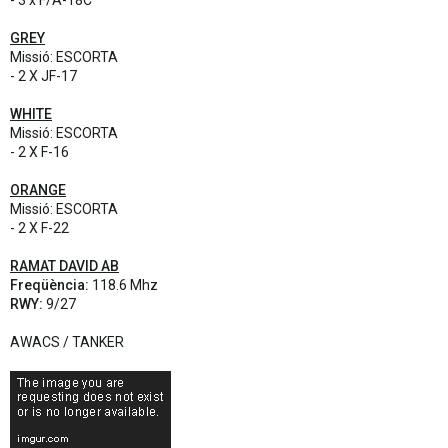
- 3 x F/A-18C
GREY
Missió: ESCORTA
- 2 X JF-17
WHITE
Missió: ESCORTA
- 2 X F-16
ORANGE
Missió: ESCORTA
- 2 X F-22
RAMAT DAVID AB
Freqüència:
118.6 Mhz
RWY:
9/27
AWACS / TANKER