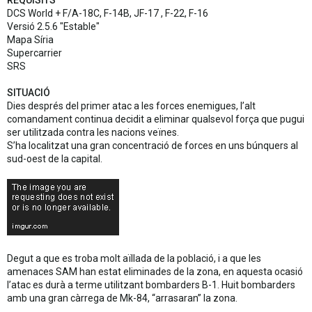
REQUISITS
DCS World + F/A-18C, F-14B, JF-17 , F-22, F-16
Versió 2.5.6 "Estable"
Mapa Síria
Supercarrier
SRS
SITUACIÓ
Dies després del primer atac a les forces enemigues, l’alt
comandament continua decidit a eliminar qualsevol força que pugui
ser utilitzada contra les nacions veïnes.
S’ha localitzat una gran concentració de forces en uns búnquers al
sud-oest de la capital.
Degut a que es troba molt aïllada de la població, i a que les
amenaces SAM han estat eliminades de la zona, en aquesta ocasió
l’atac es durà a terme utilitzant bombarders B-1. Huit bombarders
amb una gran càrrega de Mk-84, “arrasaran” la zona.