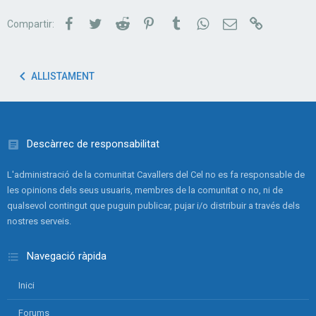
Facebook
Twitter
Reddit
Pinterest
Tumblr
WhatsApp
Correu electrònic
Link
Compartir:
ALLISTAMENT
Descàrrec de responsabilitat
L'administració de la comunitat Cavallers del Cel no es fa responsable de
les opinions dels seus usuaris, membres de la comunitat o no, ni de
qualsevol contingut que puguin publicar, pujar i/o distribuir a través dels
nostres serveis.
Navegació ràpida
Inici
Forums