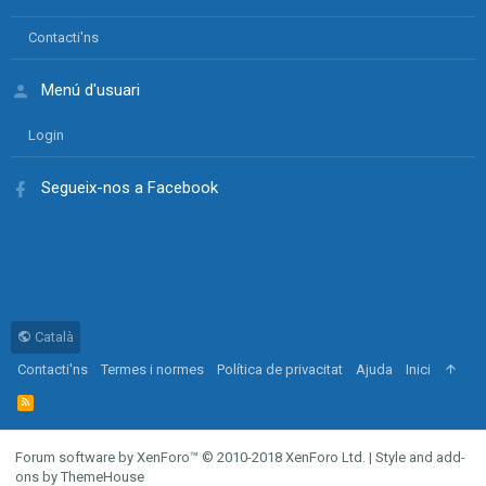
Contacti'ns
Menú d'usuari
Login
Segueix-nos a Facebook
Català
Contacti'ns
Termes i normes
Política de privacitat
Ajuda
Inici
R
S
S
Forum software by XenForo™
© 2010-2018 XenForo Ltd.
|
Style and add-
ons by ThemeHouse