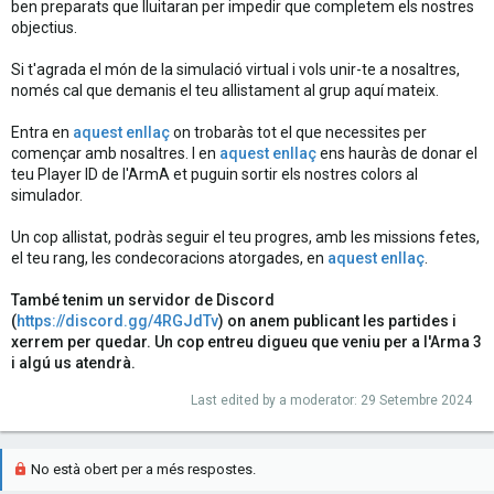
ben preparats que lluitaran per impedir que completem els nostres
objectius.
Si t'agrada el món de la simulació virtual i vols unir-te a nosaltres,
només cal que demanis el teu allistament al grup aquí mateix.
Entra en
aquest enllaç
on trobaràs tot el que necessites per
començar amb nosaltres. I en
aquest enllaç
ens hauràs de donar el
teu Player ID de l'ArmA et puguin sortir els nostres colors al
simulador.
Un cop allistat, podràs seguir el teu progres, amb les missions fetes,
el teu rang, les condecoracions atorgades, en
aquest enllaç
.
També tenim un servidor de Discord
(
https://discord.gg/4RGJdTv
) on anem publicant les partides i
xerrem per quedar. Un cop entreu digueu que veniu per a l'Arma 3
i algú us atendrà.
Last edited by a moderator:
29 Setembre 2024
No està obert per a més respostes.