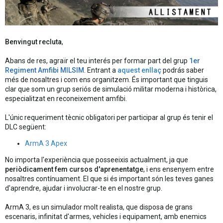
Benvingut recluta
,
Abans de res, agraïr el teu interés per formar part del grup
1er
Regiment Amfibi MILSIM
. Entrant a
aquest enllaç
podrás saber
més de nosaltres i com ens organitzem. És important que tinguis
clar que som un grup seriós de simulació militar moderna i històrica,
especialitzat en reconeixement amfibi.
L'únic requeriment tècnic obligatori per participar al grup és tenir el
DLC següent:
ArmA 3 Apex
No importa l'experiència que posseeixis actualment, ja que
periòdicament fem cursos d'aprenentatge
, i ens ensenyem entre
nosaltres contínuament. El que si és important són les teves ganes
d'aprendre, ajudar i involucrar-te en el nostre grup.
ArmA 3, es un simulador molt realista, que disposa de grans
escenaris, infinitat d'armes, vehicles i equipament, amb enemics