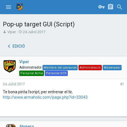
Pop-up target GUI (Script)
T
S
Viper
24 Juliol 2017
h
t
r
a
EDICIÓ
e
r
a
t
d
d
Viper
s
a
t
t
Administrador
Membre del personal
Administració
Moderador
a
e
Personal Arma
Personal DCS
r
t
24 Juliol 2017
#1
e
Te bona pinta l'script, per entrenar el tir,
r
http://www.armaholic.com/page.php?id=33043
Atunero