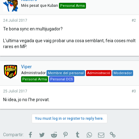
Més pesat que Kuban
Personal Arma
24 Juliol 2017
#2
Te bona sync en multijugador?
L'ultima vegada que vaig probar una cosa semblant, feia coses molt
rares en MP.
Viper
Administrador
Membre del personal
Administració
Moderador
Personal Arma
Personal DCS
25 Juliol 2017
#3
Ni idea, jo no l'he provat.
You must log in or register to reply here.
Facebook
Twitter
Reddit
Pinterest
Tumblr
WhatsApp
Correu electrònic
Link
Compartir: