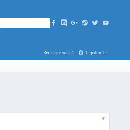
Iniciar sessió
Registrar-te
#1