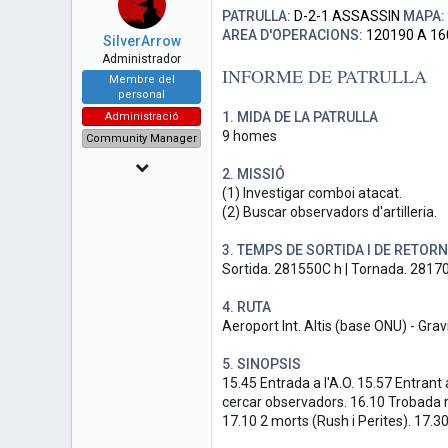
PATRULLA:
D-2-1 ASSASSIN
MAPA:
AREA D'OPERACIONS:
120190 A 1
SilverArrow
Administrador
INFORME DE PATRULLA
Membre del
personal
1. MIDA DE LA PATRULLA
Administració
9 homes
Community Manager
6 Novembre 2014
2. MISSIÓ
(1) Investigar comboi atacat.
1,904
(2) Buscar observadors d'artilleria.
99
3. TEMPS DE SORTIDA I DE RETORN
48
Sortida. 281550C h | Tornada. 2817
4. RUTA
Aeroport Int. Altis (base ONU) - Grav
5. SINOPSIS
15.45 Entrada a l'A.O. 15.57 Entrant 
cercar observadors. 16.10 Trobada r
17.10 2 morts (Rush i Perites). 17.3