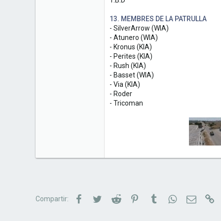
T.B.D
13. MEMBRES DE LA PATRULLA
- SilverArrow (WIA)
- Atunero (WIA)
- Kronus (KIA)
- Perites (KIA)
- Rush (KIA)
- Basset (WIA)
- Via (KIA)
- Roder
- Tricoman
Facebook
Twitter
Reddit
Pinterest
Tumblr
WhatsApp
Correu e
Li
Compartir: