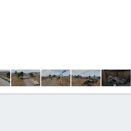
lectrònic
nk