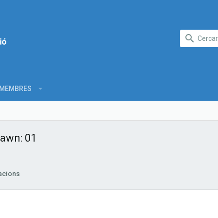
MEMBRES
Dawn: 01
acions