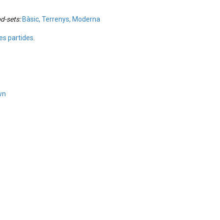
d-sets:
Bàsic, Terrenys, Moderna
es partides
.
wn