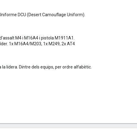
Uniforme DCU (Desert Camouflage Uniform).
'assalt M4 i M16A4 i pistola M1911A1.
líder. 1x M16A4/M203, 1x M249, 2x AT4
a la lidera. Dintre dels equips, per ordre alfabètic.