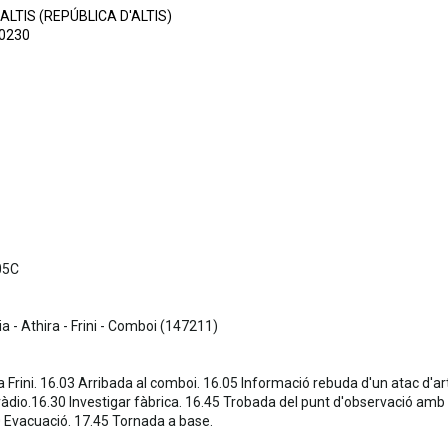
ALTIS (REPÚBLICA D'ALTIS)
60230
05C
ia - Athira - Frini - Comboi (147211)
a Frini. 16.03 Arribada al comboi. 16.05 Informació rebuda d'un atac d'arti
àdio.16.30 Investigar fàbrica. 16.45 Trobada del punt d'observació amb u
0 Evacuació. 17.45 Tornada a base.