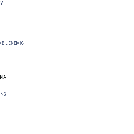
NY
?
MB L'ENEMIC
 KIA
ONS