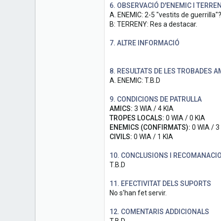
6. OBSERVACIÓ D'ENEMIC I TERRE
A. ENEMIC: 2-5 "vestits de guerrilla"
B: TERRENY: Res a destacar.
7. ALTRE INFORMACIÓ
8. RESULTATS DE LES TROBADES A
A. ENEMIC: T.B.D
9. CONDICIONS DE PATRULLA
AMICS:
3 WIA / 4 KIA
TROPES LOCALS:
0 WIA / 0 KIA
ENEMICS (CONFIRMATS):
0 WIA / 3
CIVILS:
0 WIA / 1 KIA
10. CONCLUSIONS I RECOMANACI
T.B.D
11. EFECTIVITAT DELS SUPORTS
No s'han fet servir.
12. COMENTARIS ADDICIONALS