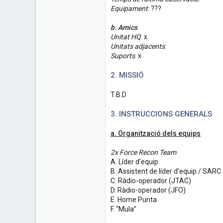
Equipament
. ???
b. Amics
Unitat HQ
. x
Unitats adjacents
.
Suports
. x
2. MISSIÓ
T.B.D
3. INSTRUCCIONS GENERALS
a. Organització dels equips
2x Force Recon Team
A. Líder d’equip
B. Assistent de líder d’equip / SARC
C. Ràdio-operador (JTAC)
D. Ràdio-operador (JFO)
E. Home Punta
F. “Mula”