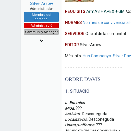
a
e
SilverArrow
r
Administrador
REQUISITS
ArmA3 + APEX + GM
Mo
t
Membre del
e
personal
NORMES
Normes de convivència a l
r
Administració
Community Manager
SERVIDOR
Oficial de la comunitat.
6 Novembre 2014
EDITOR
SilverArrow
1,904
Més info:
Hub Campanya: Silver Da
99
48
- - - - - - - - - - - - - - - - - - - - - -
ORDRE D'AVÍS
1. SITUACIÓ
a. Enemics
Mida
. ???
Activitat
. Desconeguda.
Localització
. Desconeguda
Unitat/uniforme
. ???
Temps de l'última observació
. -