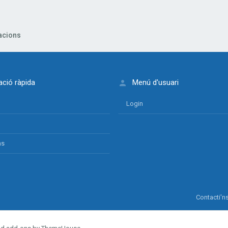
acions
ció ràpida
Menú d'usuari
Login
ns
Contacti'n