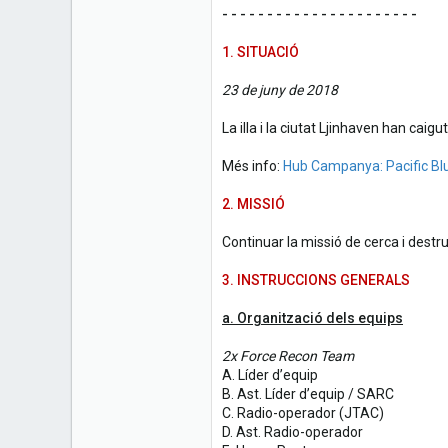
- - - - - - - - - - - - - - - - - - - - - -
1. SITUACIÓ
23 de juny de 2018
La illa i la ciutat Ljinhaven han ca
Més info:
Hub Campanya: Pacific Bl
2. MISSIÓ
Continuar la missió de cerca i destru
3. INSTRUCCIONS GENERALS
a. Organització dels equips
2x Force Recon Team
A. Líder d’equip
B. Ast. Líder d’equip / SARC
C. Radio-operador (JTAC)
D. Ast. Radio-operador