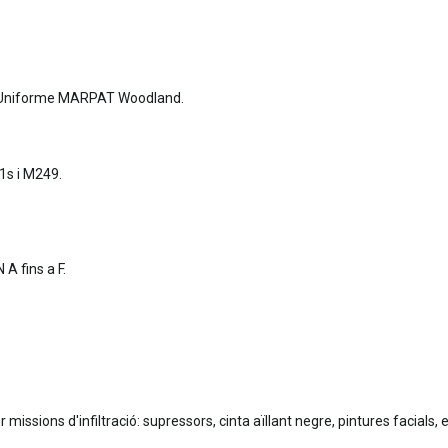
 Uniforme MARPAT Woodland.
s i M249.
A fins a F.
issions d'infiltració: supressors, cinta aïllant negre, pintures facials, e