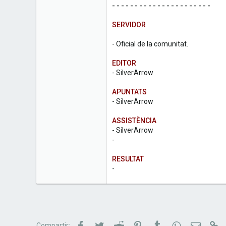
- - - - - - - - - - - - - - - - - - - - - -
SERVIDOR
- Oficial de la comunitat.
EDITOR
- SilverArrow
APUNTATS
- SilverArrow
ASSISTÈNCIA
- SilverArrow
-
RESULTAT
-
Facebook
Twitter
Reddit
Pinterest
Tumblr
WhatsApp
Correu e
Li
Compartir: