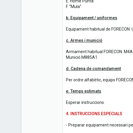
E. Home Punta
F. “Mula”
b. Equipament / uniformes
Equipament habitual de FORECON.
c. Armes i munició
Armament habitual FORECON. M4A1
Munició M885A1.
d. Cadena de comandament
Per ordre alfabètic, equips FORECON 
e. Temps estimats
Esperar instruccions.
4. INSTRUCCIONS ESPECIALS
- Preparar equipament necessari per m