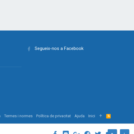
Segueix-nos a Facebook
s
Termes i normes
Política de privacitat
Ajuda
Inici
R
S
S