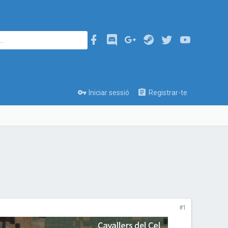
Iniciar sessió
Registrar-te
#1