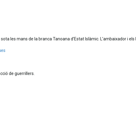
igut sota les mans de la branca Tanoana d’Estat Islàmic. L’ambaixador i 
ues
cció de guerrillers.