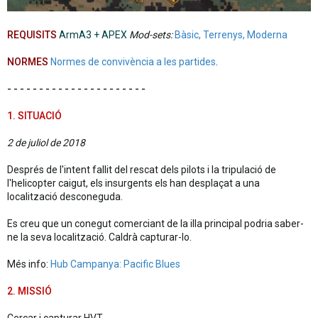
REQUISITS
ArmA3 + APEX
Mod-sets:
Bàsic, Terrenys, Moderna
NORMES
Normes de convivència a les partides
.
- - - - - - - - - - - - - - - - - - - - - -
1. SITUACIÓ
2 de juliol de 2018
Després de l'intent fallit del rescat dels pilots i la tripulació de
l'helicopter caigut, els insurgents els han desplaçat a una
localització desconeguda.
Es creu que un conegut comerciant de la illa principal podria saber-
ne la seva localització. Caldrà capturar-lo.
Més info:
Hub Campanya: Pacific Blues
2. MISSIÓ