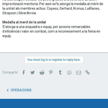
improvització meritoria. Per això se'ls atorga la medalla al mèrit de
la unitat als membres actius: Copess, Gerhard, Kronus, LuiRaces,
Strayson i SilverArrow.
Medalla al merit de la unitat
S'atorga a una esquadra o equip, per accions remarcables
d'eficiència i valor en combat, com a reconeixement a la feina en
equip.
You must log in or register to reply here.
Facebook
Twitter
Reddit
Pinterest
Tumblr
WhatsApp
Correu electrònic
Link
Compartir:
OPERACIONS