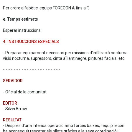
Per ordre alfabètic, equips FORECON A fins a F.
e. Temps estimats
Esperar instruccions.
4. INSTRUCCIONS ESPECIALS
- Preparar equipament necessari per missions d'infiltració nocturna:
visió nocturna, supressors, cinta aïllant negre, pintures facials, etc.
- - - - - - - - - - - - - - - - - - - - - -
SERVIDOR
- Oficial de la comunitat.
EDITOR
- SilverArrow
RESULTAT
- Després d'una intensa operació amb forces baixes, l'equip recon
ha aconseguit rescatar els pilots gràcies a la seva coordinació i