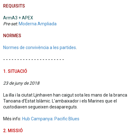
REQUISITS
ArmA3 + APEX
Pre-set:
Moderna Ampliada
NORMES
Normes de convivència a les partides
.
- - - - - - - - - - - - - - - - - - - - - -
1. SITUACIÓ
23 de juny de 2018
La illa i la ciutat Ljinhaven han caigut sota les mans de la branca
Tanoana d’Estat Islàmic. L’ambaixador i els Marines que el
custodiaven segueixen desapareguts.
Més info:
Hub Campanya: Pacific Blues
2. MISSIÓ