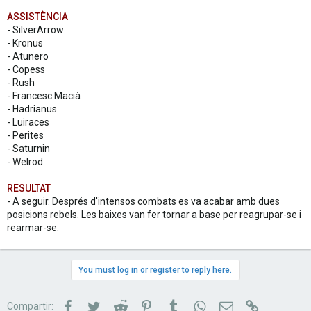
ASSISTÈNCIA
- SilverArrow
- Kronus
- Atunero
- Copess
- Rush
- Francesc Macià
- Hadrianus
- Luiraces
- Perites
- Saturnin
- Welrod
RESULTAT
- A seguir. Després d'intensos combats es va acabar amb dues
posicions rebels. Les baixes van fer tornar a base per reagrupar-se i
rearmar-se.
You must log in or register to reply here.
Facebook
Twitter
Reddit
Pinterest
Tumblr
WhatsApp
Correu electrònic
Link
Compartir: