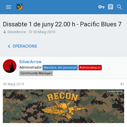
Dissabte 1 de juny 22.00 h - Pacific Blues 7
T
S
SilverArrow
30 Maig 2019
h
t
r
a
OPERACIONS
e
r
a
t
d
d
SilverArrow
s
a
t
t
Administrador
Membre del personal
Administració
a
e
Community Manager
r
t
30 Maig 2019
#1
e
r