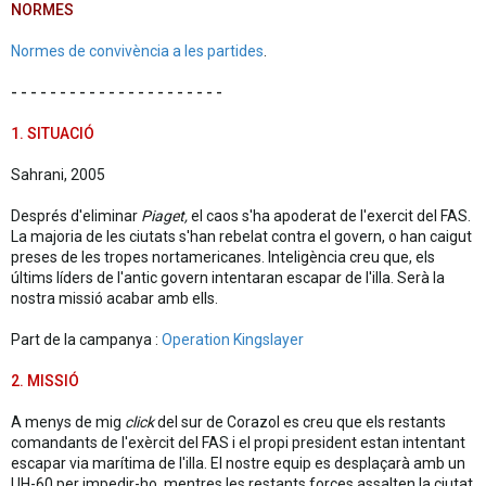
NORMES
Normes de convivència a les partides
.
- - - - - - - - - - - - - - - - - - - - - -
1. SITUACIÓ
Sahrani, 2005
Després d'eliminar
Piaget,
el caos s'ha apoderat de l'exercit del FAS.
La majoria de les ciutats s'han rebelat contra el govern, o han caigut
preses de les tropes nortamericanes. Inteligència creu que, els
últims líders de l'antic govern intentaran escapar de l'illa. Serà la
nostra missió acabar amb ells.
Part de la campanya :
Operation Kingslayer
2. MISSIÓ
A menys de mig
click
del sur de Corazol es creu que els restants
comandants de l'exèrcit del FAS i el propi president estan intentant
escapar via marítima de l'illa. El nostre equip es desplaçarà amb un
UH-60 per impedir-ho, mentres les restants forces assalten la ciutat