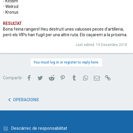
- Ktclsm
- Welrod
- Kronus
RESULTAT
Bona feina rangers! Heu destruït unes valuoses peces d'artilleria,
però els VIPs han fugit per una altre ruta. Els caçarem a la pròxima.
Last edited:
19 Desembre 2018
You must log in or register to reply here.
Facebook
Twitter
Reddit
Pinterest
Tumblr
WhatsApp
Correu electrònic
Link
Compartir:
OPERACIONS
Descàrrec de responsabilitat