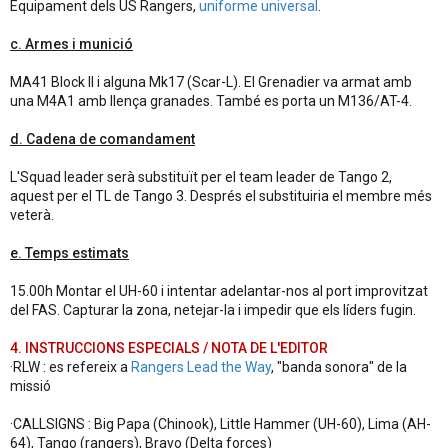
Equipament dels US Rangers,
uniforme universal
.
c. Armes i munició
MA41 Block II i alguna Mk17 (Scar-L). El Grenadier va armat amb
una M4A1 amb llença granades. També es porta un M136/AT-4.
d. Cadena de comandament
L'Squad leader serà substituït per el team leader de Tango 2,
aquest per el TL de Tango 3. Després el substituiria el membre més
veterà.
e. Temps estimats
15.00h Montar el UH-60 i intentar adelantar-nos al port improvitzat
del FAS. Capturar la zona, netejar-la i impedir que els líders fugin.
4. INSTRUCCIONS ESPECIALS / NOTA DE L'EDITOR
·RLW : es refereix a
Rangers Lead the Way
, "banda sonora" de la
missió
·CALLSIGNS : Big Papa (Chinook), Little Hammer (UH-60), Lima (AH-
64), Tango (rangers), Bravo (Delta forces)