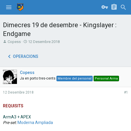
Dimecres 19 de desembre - Kingslayer :
Endgame
T
S
Copess
12 Desembre 2018
h
t
r
a
OPERACIONS
e
r
a
t
d
d
Copess
s
a
t
t
Ja en porto tres-cents
Membre del personal
Personal Arma
a
e
r
12 Desembre 2018
#1
t
e
r
REQUISITS
ArmA3 + APEX
Pre-set:
Moderna Ampliada