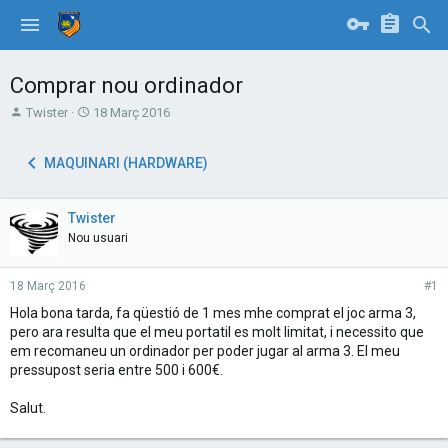
Comprar nou ordinador
T
S
Twister
18 Març 2016
h
t
r
a
MAQUINARI (HARDWARE)
e
r
a
t
d
d
Twister
s
a
t
t
Nou usuari
a
e
r
18 Març 2016
#1
t
e
Hola bona tarda, fa qüestió de 1 mes mhe comprat el joc arma 3,
r
pero ara resulta que el meu portatil es molt limitat, i necessito que
em recomaneu un ordinador per poder jugar al arma 3. El meu
pressupost seria entre 500 i 600€.
Salut.