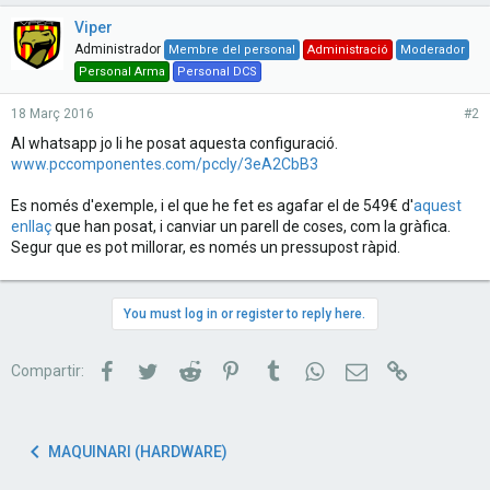
Viper
Administrador
Membre del personal
Administració
Moderador
Personal Arma
Personal DCS
18 Març 2016
#2
Al whatsapp jo li he posat aquesta configuració.
www.pccomponentes.com/pccly/3eA2CbB3
Es només d'exemple, i el que he fet es agafar el de 549€ d'
aquest
enllaç
que han posat, i canviar un parell de coses, com la gràfica.
Segur que es pot millorar, es només un pressupost ràpid.
You must log in or register to reply here.
Facebook
Twitter
Reddit
Pinterest
Tumblr
WhatsApp
Correu electrònic
Link
Compartir:
MAQUINARI (HARDWARE)