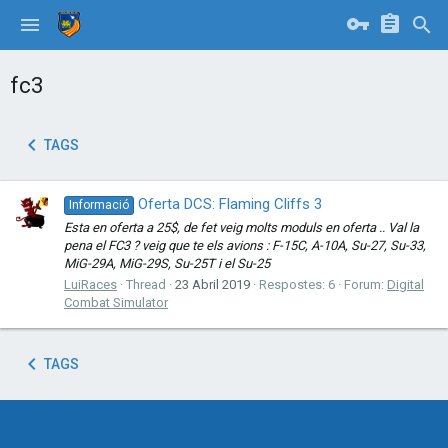
fc3
TAGS
Oferta DCS: Flaming Cliffs 3
Informació
Esta en oferta a 25$, de fet veig molts moduls en oferta .. Val la
pena el FC3 ? veig que te els avions : F-15C, A-10A, Su-27, Su-33,
MiG-29A, MiG-29S, Su-25T i el Su-25
LuiRaces
Thread
23 Abril 2019
Respostes: 6
Forum:
Digital
Combat Simulator
TAGS