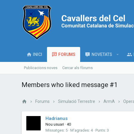
INICI
FORUMS
NOVETATS
Publicacions noves
Cercar als fòrums
Members who liked message #1
Forums
Simulació Terrestre
ArmA
Opera
Hadrianus
Nou usuari
·
40
Missatges
5
M'agrades
4
Punts
3