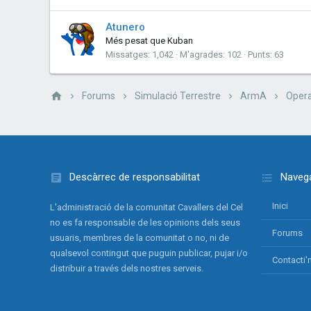
Atunero
Més pesat que Kuban
Missatges
1,042
M'agrades
102
Punts
63
Forums
Simulació Terrestre
ArmA
Opera
Descàrrec de responsabilitat
Navega
Inici
L'administració de la comunitat Cavallers del Cel
no es fa responsable de les opinions dels seus
Forums
usuaris, membres de la comunitat o no, ni de
qualsevol contingut que puguin publicar, pujar i/o
Contacti'
distribuir a través dels nostres serveis.