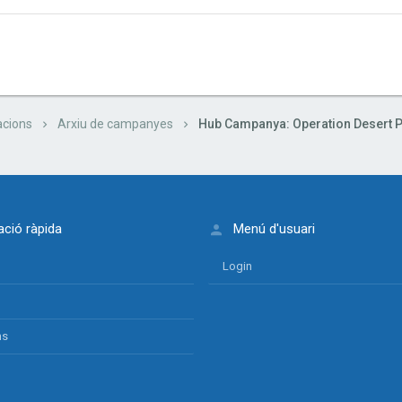
cions
Arxiu de campanyes
ció ràpida
Menú d'usuari
Login
ns