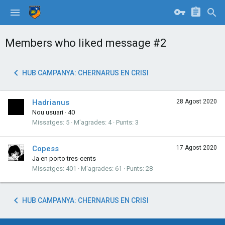
Members who liked message #2
HUB CAMPANYA: CHERNARUS EN CRISI
Hadrianus
28 Agost 2020
Nou usuari
·
40
Missatges
5
M'agrades
4
Punts
3
Copess
17 Agost 2020
Ja en porto tres-cents
Missatges
401
M'agrades
61
Punts
28
HUB CAMPANYA: CHERNARUS EN CRISI