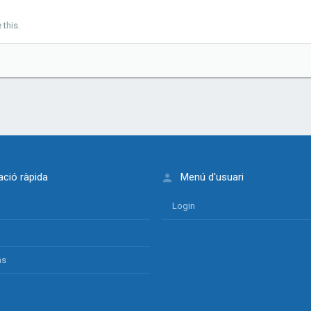
this.
ció ràpida
Menú d'usuari
Login
ns