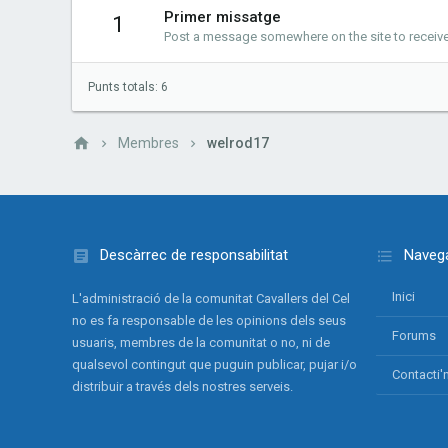
Primer missatge
1
Post a message somewhere on the site to receive 
Punts totals: 6
Membres
welrod17
Descàrrec de responsabilitat
Navega
Inici
L'administració de la comunitat Cavallers del Cel
no es fa responsable de les opinions dels seus
Forums
usuaris, membres de la comunitat o no, ni de
qualsevol contingut que puguin publicar, pujar i/o
Contacti'
distribuir a través dels nostres serveis.