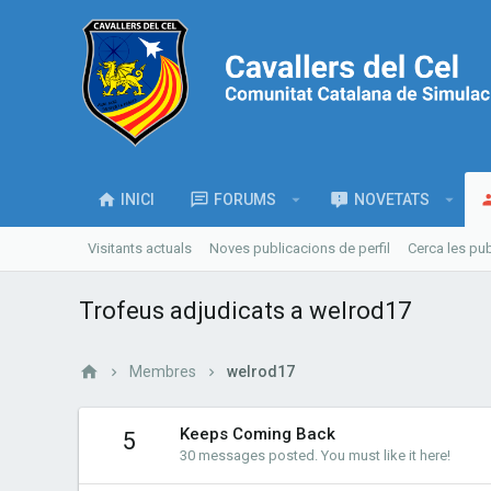
INICI
FORUMS
NOVETATS
Visitants actuals
Noves publicacions de perfil
Cerca les pub
Trofeus adjudicats a welrod17
Membres
welrod17
Keeps Coming Back
5
30 messages posted. You must like it here!