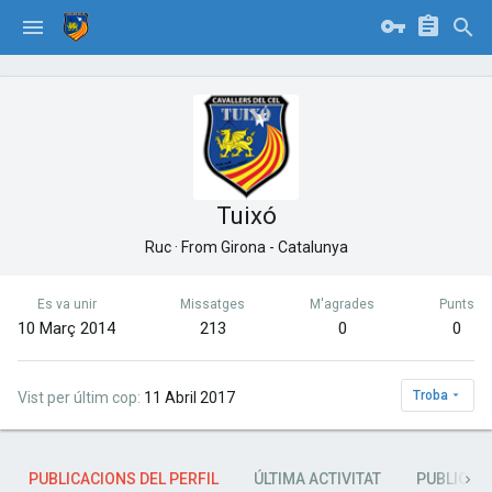
Tuixó
Ruc
·
From
Girona - Catalunya
Es va unir
Missatges
M'agrades
Punts
10 Març 2014
213
0
0
Troba
Vist per últim cop
11 Abril 2017
PUBLICACIONS DEL PERFIL
ÚLTIMA ACTIVITAT
PUBLICAC