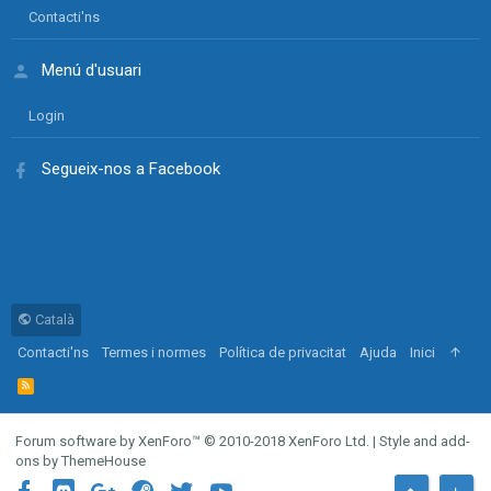
Contacti'ns
Menú d'usuari
Login
Segueix-nos a Facebook
Català
Contacti'ns
Termes i normes
Política de privacitat
Ajuda
Inici
R
S
S
Forum software by XenForo™
© 2010-2018 XenForo Ltd.
|
Style and add-
ons by ThemeHouse