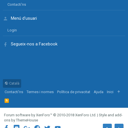
Contacti'ns
Menú d'usuari
Login
Segueix-nos a Facebook
Català
Contacti'ns
Termes i normes
Política de privacitat
Ajuda
Inici
R
S
S
Forum software by XenForo™
© 2010-2018 XenForo Ltd.
|
Style and add-
ons by ThemeHouse