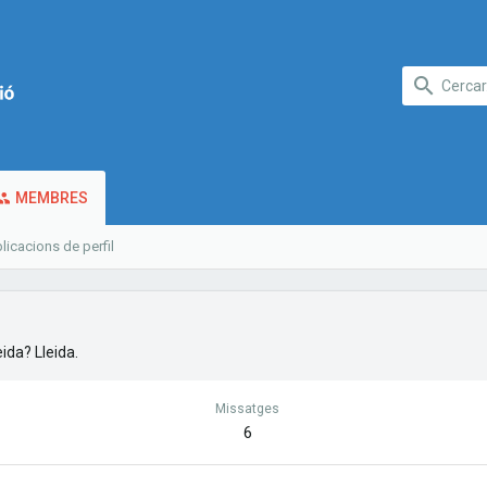
MEMBRES
licacions de perfil
eida? Lleida.
Missatges
6