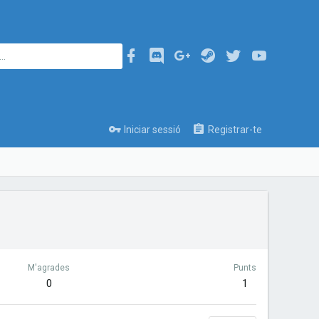
Iniciar sessió
Registrar-te
M'agrades
Punts
0
1