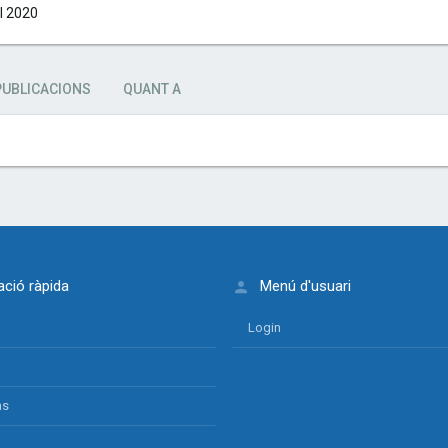
il 2020
PUBLICACIONS
QUANT A
ció ràpida
Menú d'usuari
Login
ns