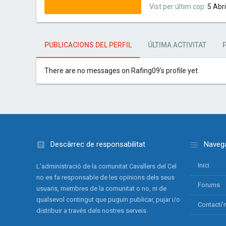
Vist per últim cop
5 Abr
PUBLICACIONS DEL PERFIL
ÚLTIMA ACTIVITAT
There are no messages on Rafing09's profile yet.
Descàrrec de responsabilitat
Navega
Inici
L'administració de la comunitat Cavallers del Cel
no es fa responsable de les opinions dels seus
Forums
usuaris, membres de la comunitat o no, ni de
qualsevol contingut que puguin publicar, pujar i/o
Contacti'
distribuir a través dels nostres serveis.