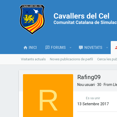
INICI
FORUMS
NOVETATS
Visitants actuals
Noves publicacions de perfil
Cerca les pub
Rafing09
Nou usuari
·
30
·
From
Ll
R
Es va unir
13 Setembre 2017