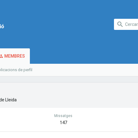
MEMBRES
licacions de perfil
de Lleida
Missatges
147