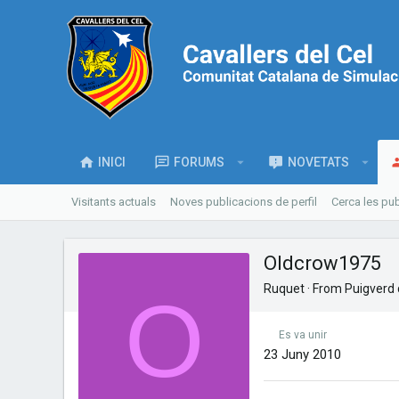
INICI
FORUMS
NOVETATS
Visitants actuals
Noves publicacions de perfil
Cerca les pub
Oldcrow1975
Ruquet
·
From
Puigverd 
O
Es va unir
23 Juny 2010