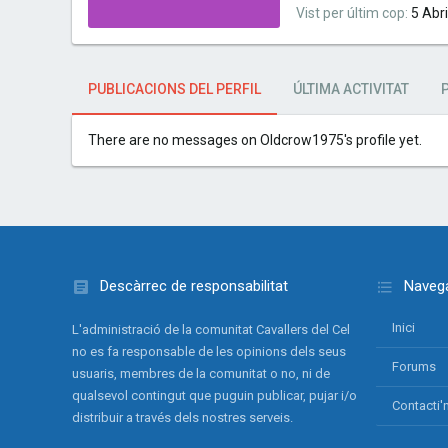
Vist per últim cop
5 Abr
PUBLICACIONS DEL PERFIL
ÚLTIMA ACTIVITAT
There are no messages on Oldcrow1975's profile yet.
Descàrrec de responsabilitat
Navega
Inici
L'administració de la comunitat Cavallers del Cel
no es fa responsable de les opinions dels seus
Forums
usuaris, membres de la comunitat o no, ni de
qualsevol contingut que puguin publicar, pujar i/o
Contacti'
distribuir a través dels nostres serveis.