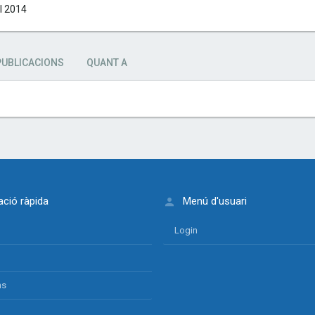
il 2014
PUBLICACIONS
QUANT A
ció ràpida
Menú d'usuari
Login
ns