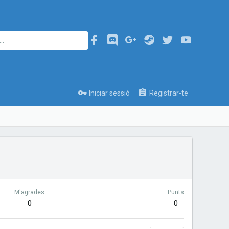
Iniciar sessió
Registrar-te
M'agrades
Punts
0
0