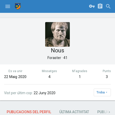
Nous
Foraster
·
41
Es va unir
Missatges
M'agrades
Punts
22 Maig 2020
4
1
3
Troba
Vist per últim cop
22 Juny 2020
PUBLICACIONS DEL PERFIL
ÚLTIMA ACTIVITAT
PUBLICAC