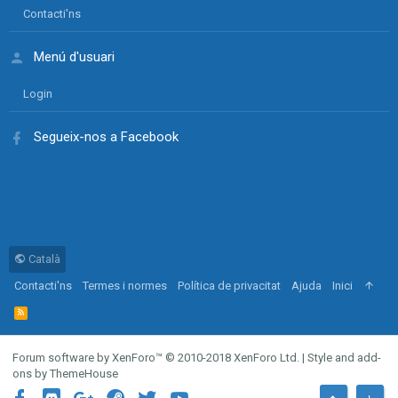
Contacti'ns
Menú d'usuari
Login
Segueix-nos a Facebook
Català
Contacti'ns
Termes i normes
Política de privacitat
Ajuda
Inici
R
S
S
Forum software by XenForo™
© 2010-2018 XenForo Ltd.
|
Style and add-
ons by ThemeHouse