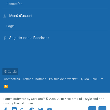
Contacti'ns
Menú d'usuari
Login
Segueix-nos a Facebook
Català
Contacti'ns
Termes i normes
Política de privacitat
Ajuda
Inici
R
S
S
Forum software by XenForo™
© 2010-2018 XenForo Ltd.
|
Style and add-
ons by ThemeHouse