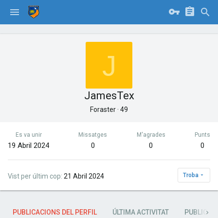
J
JamesTex
Foraster
·
49
Es va unir
Missatges
M'agrades
Punts
19 Abril 2024
0
0
0
Troba
Vist per últim cop
21 Abril 2024
PUBLICACIONS DEL PERFIL
ÚLTIMA ACTIVITAT
PUBLICAC