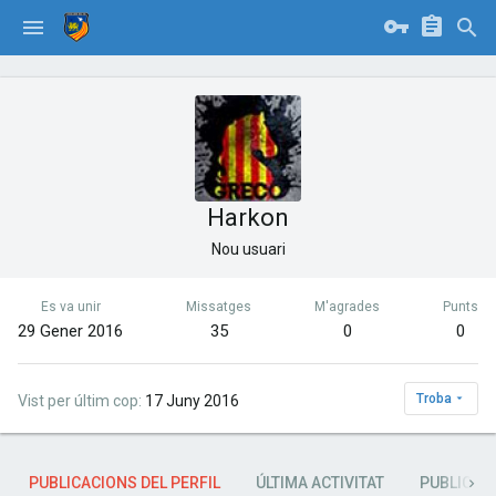
Harkon
Nou usuari
Es va unir
Missatges
M'agrades
Punts
29 Gener 2016
35
0
0
Troba
Vist per últim cop
17 Juny 2016
PUBLICACIONS DEL PERFIL
ÚLTIMA ACTIVITAT
PUBLICAC