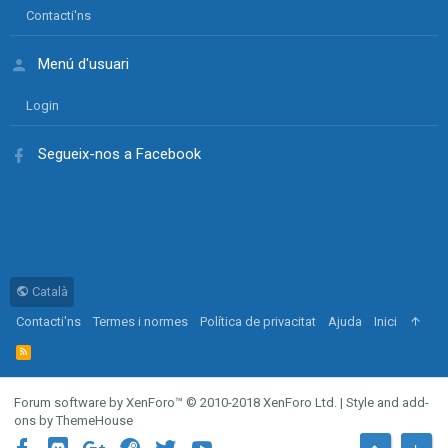
Contacti'ns
Menú d'usuari
Login
Segueix-nos a Facebook
Català
Contacti'ns
Termes i normes
Política de privacitat
Ajuda
Inici
R
S
S
Forum software by XenForo™
© 2010-2018 XenForo Ltd.
|
Style and add-
ons by ThemeHouse