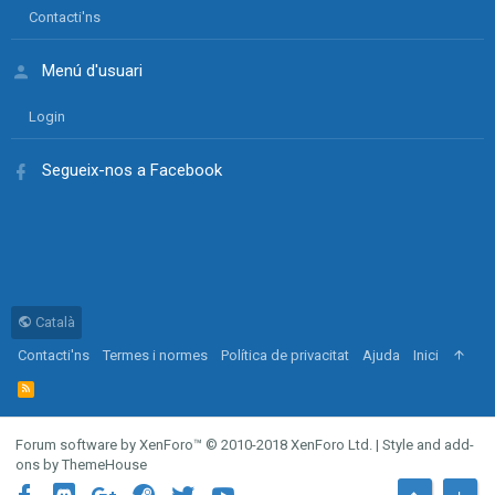
Contacti'ns
Menú d'usuari
Login
Segueix-nos a Facebook
Català
Contacti'ns
Termes i normes
Política de privacitat
Ajuda
Inici
R
S
S
Forum software by XenForo™
© 2010-2018 XenForo Ltd.
|
Style and add-
ons by ThemeHouse