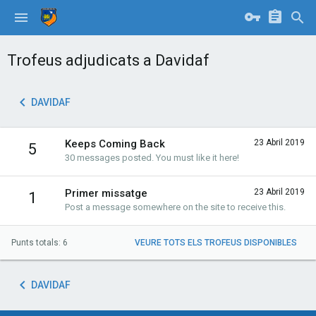
Trofeus adjudicats a Davidaf
DAVIDAF
Keeps Coming Back
23 Abril 2019
5
30 messages posted. You must like it here!
Primer missatge
23 Abril 2019
1
Post a message somewhere on the site to receive this.
Punts totals: 6
VEURE TOTS ELS TROFEUS DISPONIBLES
DAVIDAF