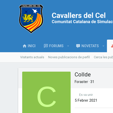
INICI
FORUMS
NOVETATS
Visitants actuals
Noves publicacions de perfil
Cerca les pub
Collde
Foraster
·
31
C
Es va unir
5 Febrer 2021