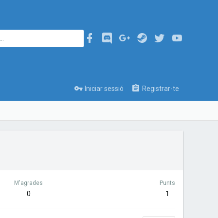
Iniciar sessió
Registrar-te
M'agrades
Punts
0
1