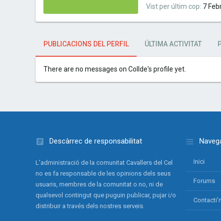
Vist per últim cop
7 Feb
PUBLICACIONS DEL PERFIL
ÚLTIMA ACTIVITAT
There are no messages on Collde's profile yet.
Descàrrec de responsabilitat
Navega
Inici
L'administració de la comunitat Cavallers del Cel
no es fa responsable de les opinions dels seus
Forums
usuaris, membres de la comunitat o no, ni de
qualsevol contingut que puguin publicar, pujar i/o
Contacti'
distribuir a través dels nostres serveis.