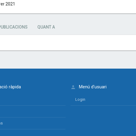
rer 2021
PUBLICACIONS
QUANT A
ció ràpida
Menú d'usuari
Login
ns