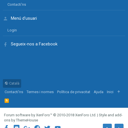
Contacti'ns
Menú d'usuari
Login
Segueix-nos a Facebook
Català
Contacti'ns
Termes i normes
Política de privacitat
Ajuda
Inici
R
S
S
Forum software by XenForo™
© 2010-2018 XenForo Ltd.
|
Style and add-
ons by ThemeHouse