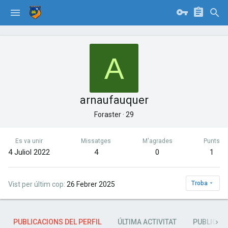
A
arnaufauquer
Foraster
·
29
Es va unir
Missatges
M'agrades
Punts
4 Juliol 2022
4
0
1
Troba
Vist per últim cop
26 Febrer 2025
PUBLICACIONS DEL PERFIL
ÚLTIMA ACTIVITAT
PUBLICAC