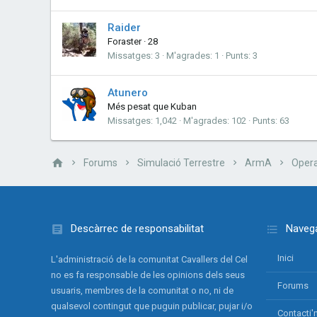
Raider
Foraster
·
28
Missatges
3
M'agrades
1
Punts
3
Atunero
Més pesat que Kuban
Missatges
1,042
M'agrades
102
Punts
63
Forums
Simulació Terrestre
ArmA
Opera
Descàrrec de responsabilitat
Navega
Inici
L'administració de la comunitat Cavallers del Cel
no es fa responsable de les opinions dels seus
Forums
usuaris, membres de la comunitat o no, ni de
qualsevol contingut que puguin publicar, pujar i/o
Contacti'