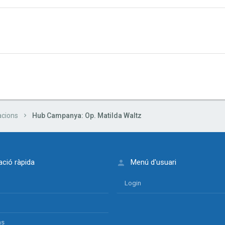
cions
Hub Campanya: Op. Matilda Waltz
ció ràpida
Menú d'usuari
Login
ns