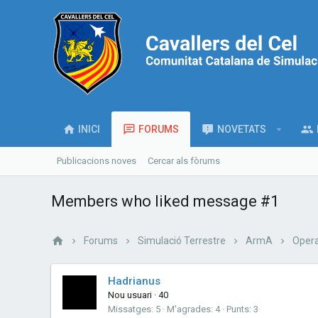
INICI
FORUMS
NOVETATS
Publicacions noves
Cercar als fòrums
Members who liked message #1
Forums
Simulació Terrestre
ArmA
Opera
Hadrianus
Nou usuari
·
40
Missatges
5
M'agrades
4
Punts
3