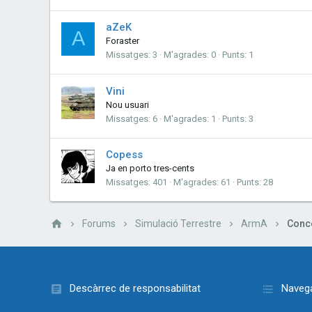
aZeK
A
Foraster
Missatges
3
M'agrades
0
Punts
1
Vini
Nou usuari
Missatges
6
M'agrades
1
Punts
3
Copess
Ja en porto tres-cents
Missatges
401
M'agrades
61
Punts
28
Forums
Simulació Terrestre
ArmA
Descàrrec de responsabilitat
Navega