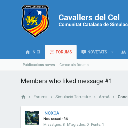
INICI
FORUMS
NOVETATS
Publicacions noves
Cercar als fòrums
Members who liked message #1
Forums
Simulació Terrestre
ArmA
INOXCA
Nou usuari
·
36
Missatges
8
M'agrades
0
Punts
1