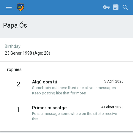
Papa Ós
Birthday
23 Gener 1998 (Age: 28)
Trophies
Algú com tú
5 Abril 2020
2
Somebody out there liked one of your messages.
Keep posting like that for more!
Primer missatge
4 Febrer 2020
1
Post a message somewhere on the site to receive
this.