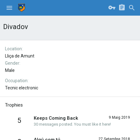
Divadov
Location
Lliça de Amunt
Gender
Male
Occupation
Tecnic electronic
Trophies
Keeps Coming Back
9 Maig 2019
5
30 messages posted. You must like it here!
Algú com tú
27 Setembre 2018