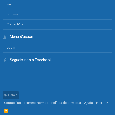
Inici
Forums
Contacti'ns
Menú d'usuari
Login
Segueix-nos a Facebook
Català
Contacti'ns
Termes i normes
Política de privacitat
Ajuda
Inici
R
S