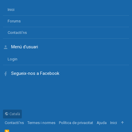
Inici
Forums
Contacti'ns
Menú d'usuari
Login
Segueix-nos a Facebook
Català
Contacti'ns
Termes i normes
Política de privacitat
Ajuda
Inici
R