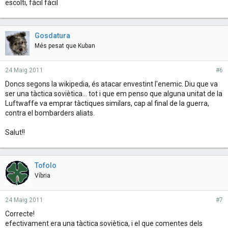
escolti, fàcil fàcil
Gosdatura
Més pesat que Kuban
24 Maig 2011
#6
Doncs segons la wikipedia, és atacar envestint l'enemic. Diu que va
ser una tàctica soviètica... tot i que em penso que alguna unitat de la
Luftwaffe va emprar tàctiques similars, cap al final de la guerra,
contra el bombarders aliats.
Salut!!
Tofolo
Víbria
24 Maig 2011
#7
Correcte!
efectivament era una tàctica soviètica, i el que comentes dels