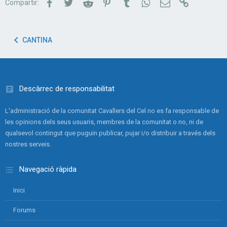
Facebook
Twitter
Reddit
Pinterest
Tumblr
WhatsApp
Correu electrònic
Link
Compartir:
CANTINA
Descàrrec de responsabilitat
L'administració de la comunitat Cavallers del Cel no es fa responsable de
les opinions dels seus usuaris, membres de la comunitat o no, ni de
qualsevol contingut que puguin publicar, pujar i/o distribuir a través dels
nostres serveis.
Navegació ràpida
Inici
Forums