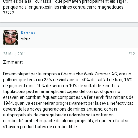
Com es deia la ""cuirassa"" que portaven principalment els Tiger ,
per que no s' engantxesin les mines contra carro magnètiques
?????
Kronus
Víbria
25 Maig 2011
#12
Zimmeritt
Desenvolupat per la empresa Chemische Werk Zimmer AG, era un
polímer que tenía un 25% de vinil acetat, 40% de sulfat de bari, 15%
de pigment ocre, 10% de serrí i un 10% de sulfat de zinc. Les
tripulacions podíen anar aplicant capes del compost quan no
estaven en combat. Aquest compost es va fer servir fins mitjans de
1944, quan va esser retirar progresivament per la seva inefectivitat
devant de les noves generacions de mines antitanc, cohets
autopropulsats de carrega buida i ademés solía entrar en
combustió amb el impacte de alguns projectils, el que era fatal si
s'havíen produit fuites de combustible.