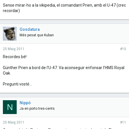
Sense mirar-ho a la vikipedia, el comandant Prien, amb el U-47 (crec
recordar)
Gosdatura
Més pesat que Kuban
25 Maig 2011
#10
Recordes bé!
Günther Prien a bord de l'U-47. Va aconseguir enfonsar l'HMS Royal
Oak.
Pregunti vosté...
Nippó
N
Ja en porto tres-cents
25 Maig 2011
#11