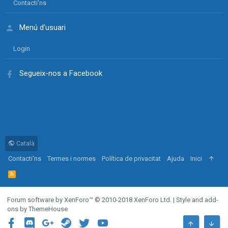
Contacti'ns
Menú d'usuari
Login
Segueix-nos a Facebook
Català
Contacti'ns
Termes i normes
Política de privacitat
Ajuda
Inici
R
S
S
Forum software by XenForo™
© 2010-2018 XenForo Ltd.
|
Style and add-
ons by ThemeHouse