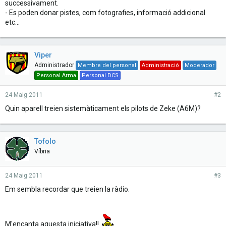
successivament.
- Es poden donar pistes, com fotografies, informació addicional
etc...
Viper
Administrador
Membre del personal
Administració
Moderador
Personal Arma
Personal DCS
24 Maig 2011
#2
Quin aparell treien sistemàticament els pilots de Zeke (A6M)?
Tofolo
Víbria
24 Maig 2011
#3
Em sembla recordar que treien la ràdio.
M'encanta aquesta iniciativa!!