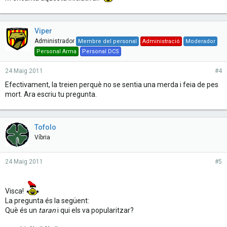
Viper
Administrador
Membre del personal
Administració
Moderador
Personal Arma
Personal DCS
24 Maig 2011
#4
Efectivament, la treien perquè no se sentia una merda i feia de pes
mort. Ara escriu tu pregunta.
Tofolo
Víbria
24 Maig 2011
#5
Visca!
La pregunta és la següent:
Què és un
taran
i qui els va popularitzar?