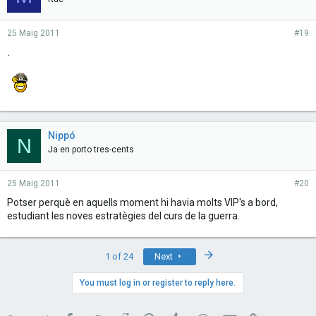
25 Maig 2011
#19
.
Nippó
N
Ja en porto tres-cents
25 Maig 2011
#20
Potser perquè en aquells moment hi havia molts VIP's a bord,
estudiant les noves estratègies del curs de la guerra.
Last
1 of 24
Next
You must log in or register to reply here.