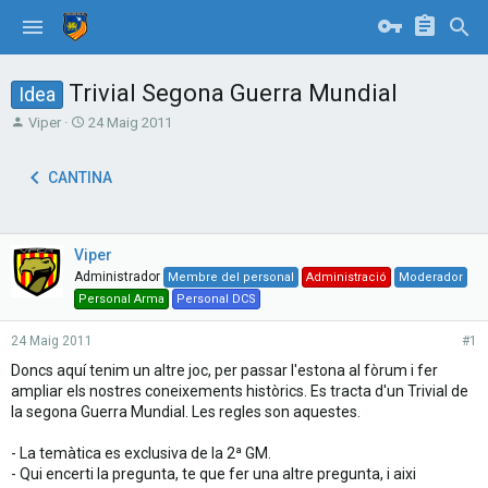
Trivial Segona Guerra Mundial
Idea
T
S
Viper
24 Maig 2011
h
t
r
a
CANTINA
e
r
a
t
d
d
s
a
Viper
t
t
Administrador
a
e
Membre del personal
Administració
Moderador
r
Personal Arma
Personal DCS
t
e
24 Maig 2011
#1
r
Doncs aquí tenim un altre joc, per passar l'estona al fòrum i fer
ampliar els nostres coneixements històrics. Es tracta d'un Trivial de
la segona Guerra Mundial. Les regles son aquestes.
- La temàtica es exclusiva de la 2ª GM.
- Qui encerti la pregunta, te que fer una altre pregunta, i aixi