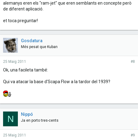
alemanys eren els "ram-jet" que eren semblants en concepte però
de diferent aplicació.
et toca preguntar!
Gosdatura
Més pesat que Kuban
25 Maig 2011
#8
Ok, una facileta també:
Qui va atacar la base d'Scapa Flow a la tardor del 1939?
Nippó
N
Ja en porto tres-cents
25 Maig 2011
#9