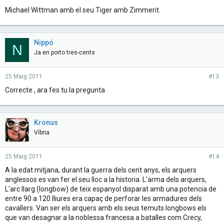
Michael Wittman amb el seu Tiger amb Zimmerit.
Nippó
N
Ja en porto tres-cents
25 Maig 2011
#13
Correcte , ara fes tu la pregunta
Kronus
Víbria
25 Maig 2011
#14
A la edat mitjana, durant la guerra dels cent anys, els arquers
anglessos es van fer el seu lloc a la historia. L'arma dels arquers,
L'arc llarg (longbow) de teix espanyol disparat amb una potencia de
entre 90 a 120 lliures era capaç de perforar les armadures dels
cavallers. Van ser els arquers amb els seus temuts longbows els
que van desagnar a la noblessa francesa a batalles com Crecy,