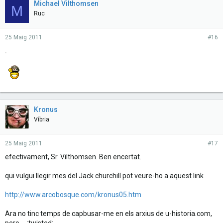
Michael Vilthomsen
M
Ruc
25 Maig 2011
#16
.
Kronus
Víbria
25 Maig 2011
#17
efectivament, Sr. Vilthomsen. Ben encertat.
qui vulgui llegir mes del Jack churchill pot veure-ho a aquest link
http://www.arcobosque.com/kronus05.htm
Ara no tinc temps de capbusar-me en els arxius de u-historia.com,