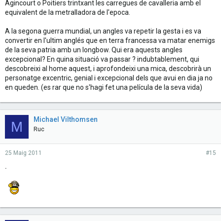
Agincourt o Poitiers trintxant les carregues de cavalleria amb el
equivalent de la metralladora de l'epoca.
A la segona guerra mundial, un angles va repetir la gesta i es va
convertir en l'ultim anglés que en terra francessa va matar enemigs
de la seva patria amb un longbow. Qui era aquests angles
excepcional? En quina situació va passar ? indubtablement, qui
descobreixi al home aquest, i aprofondeixi una mica, descobrirà un
personatge excentric, genial i excepcional dels que avui en dia ja no
en queden. (es rar que no s'hagi fet una película de la seva vida)
Michael Vilthomsen
M
Ruc
25 Maig 2011
#15
.