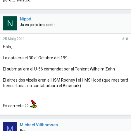
pero.... :twisted:
Nippó
N
Ja en porto tres-cents
25 Maig 2011
#18
Hola,
La data era el 30 d' Octubre del 199
El submarí era el U-56 comandat per al Tenient Wilhelm Zahn
El altres dos vixells eren el HSM Rodney i el HMS Hood (que mes tard
li encertaria a la santabarbara el Birsmark)
Es correcte ??
Michael Vilthomsen
M
Ruc