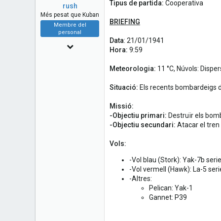
a
e
Tipus de partida:
Cooperativa
rush
r
Més pesat que Kuban
t
BRIEFING
Membre del
e
personal
r
Data
: 21/01/1941
26 Desembre 2010
Hora:
9:59
1,676
Meteorologia:
11 °C, Núvols: Dispe
35
Situació:
Els recents bombardeigs de
48
Missió:
-Objectiu primari:
Destruïr els bom
-Objectiu secundari:
Atacar el tre
Vols:
-Vol blau (Stork): Yak-7b se
-Vol vermell (Hawk): La-5 serie
-Altres:
Pelican: Yak-1
Gannet: P39