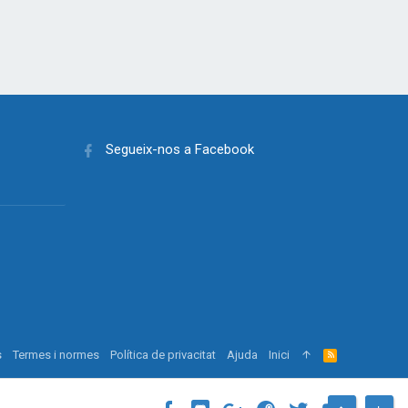
Segueix-nos a Facebook
s
Termes i normes
Política de privacitat
Ajuda
Inici
R
S
S