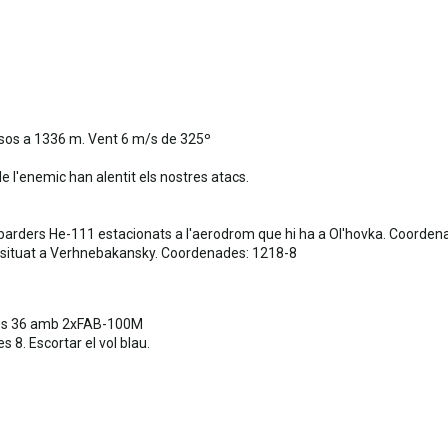
rsos a 1336 m. Vent 6 m/s de 325º
 l'enemic han alentit els nostres atacs.
barders He-111 estacionats a l'aerodrom que hi ha a Ol'hovka. Coorden
n situat a Verhnebakansky. Coordenades: 1218-8
ries 36 amb 2xFAB-100M
s 8. Escortar el vol blau.