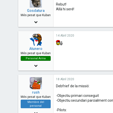
Rebut!
Allà hi seré!
Gosdatura
Més pesat que Kuban
5 Desembre 2010
1,422
14 Abril 2020
9
38
Atunero
54
Més pesat que Kuban
Personal Arma
Figaró-Montmany (VR)
19 Maig 2016
1,042
18 Abril 2020
102
Debfrief de la missió:
63
rush
-Objectiu primari conseguit
Més pesat que Kuban
-Objectiu secundari parcialment co
Membre del
personal
-Pilots:
26 Desembre 2010