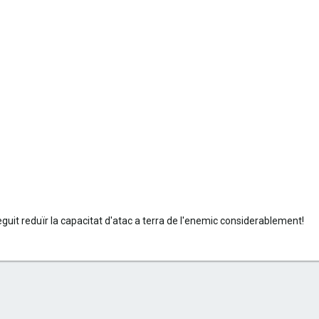
it reduïr la capacitat d'atac a terra de l'enemic considerablement!
lectrònic
nk