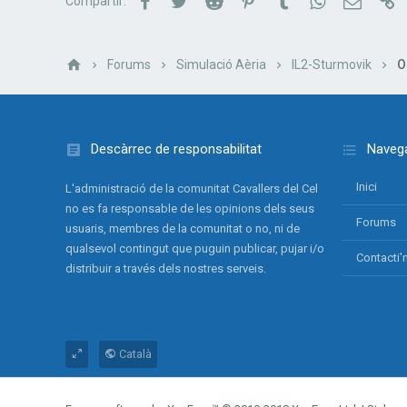
Compartir:
e
s
:
Forums
Simulació Aèria
IL2-Sturmovik
O
Descàrrec de responsabilitat
Navega
Inici
L'administració de la comunitat Cavallers del Cel
no es fa responsable de les opinions dels seus
Forums
usuaris, membres de la comunitat o no, ni de
qualsevol contingut que puguin publicar, pujar i/o
Contacti'
distribuir a través dels nostres serveis.
Català