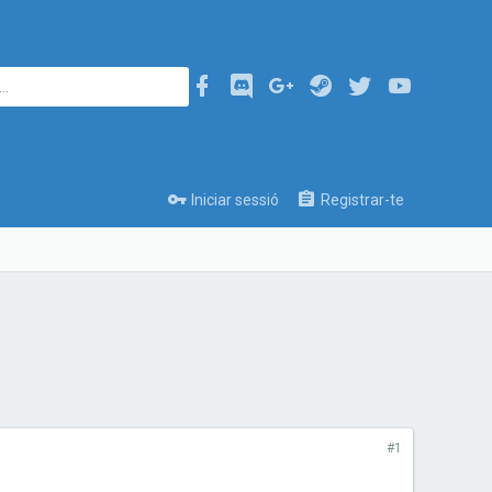
Iniciar sessió
Registrar-te
#1