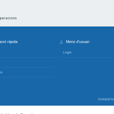
peracions
ció ràpida
Menú d'usuari
Login
ns
Contacti'n