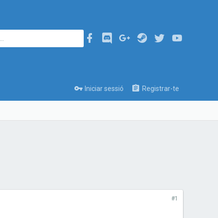
Iniciar sessió
Registrar-te
#1