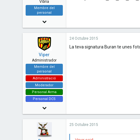
Víbria
Membre del
personal
11 Desembre 2010
2,091
24 Octubre 2015
11
La teva signatura Buran te unes fo
38
Viper
51
Administrador
Membre del
Barcelona - Catalunya
personal
www.cavallersdelcel.cat
Administració
Moderador
Personal Arma
Personal DCS
14 Juny 2010
7,480
25 Octubre 2015
73
48
Viper said: