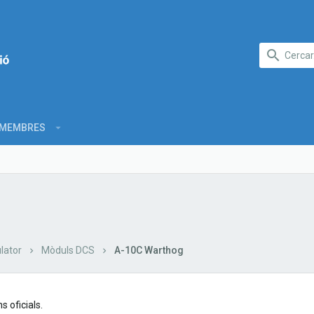
MEMBRES
lator
Mòduls DCS
A-10C Warthog
 oficials.