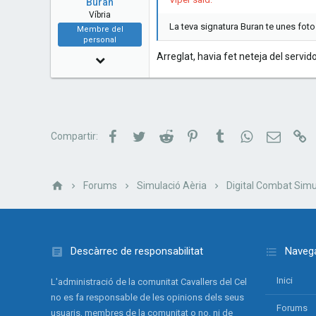
Buran
Esplugues de Llobregat - Catalunya
Víbria
La teva signatura Buran te unes fot
Membre del
www.cavallersdelcel.cat
personal
Arreglat, havia fet neteja del servid
11 Desembre 2010
2,091
11
38
Facebook
Twitter
Reddit
Pinterest
Tumblr
WhatsApp
Correu e
Li
Compartir:
51
Barcelona - Catalunya
www.cavallersdelcel.cat
Forums
Simulació Aèria
Digital Combat Simu
Descàrrec de responsabilitat
Navega
Inici
L'administració de la comunitat Cavallers del Cel
no es fa responsable de les opinions dels seus
Forums
usuaris, membres de la comunitat o no, ni de