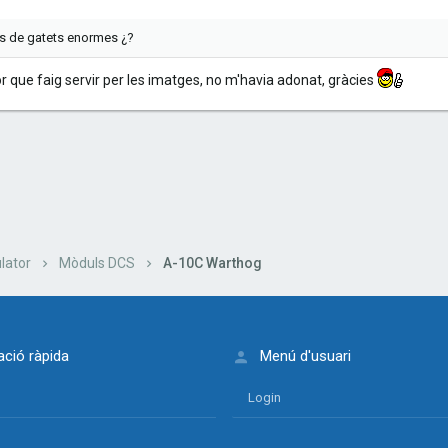
os de gatets enormes ¿?
or que faig servir per les imatges, no m'havia adonat, gràcies
lectrònic
nk
lator
Mòduls DCS
A-10C Warthog
ció ràpida
Menú d'usuari
Login