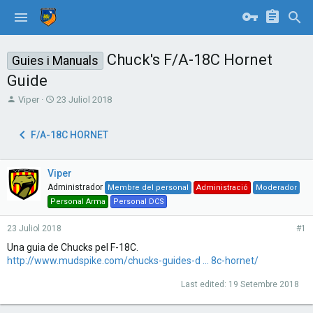
Chuck's F/A-18C Hornet
Guies i Manuals
Guide
T
S
Viper
23 Juliol 2018
h
t
r
a
F/A-18C HORNET
e
r
a
t
d
d
Viper
s
a
t
t
Administrador
Membre del personal
Administració
Moderador
a
e
Personal Arma
Personal DCS
r
t
23 Juliol 2018
#1
e
Una guia de Chucks pel F-18C.
r
http://www.mudspike.com/chucks-guides-d ... 8c-hornet/
Last edited:
19 Setembre 2018