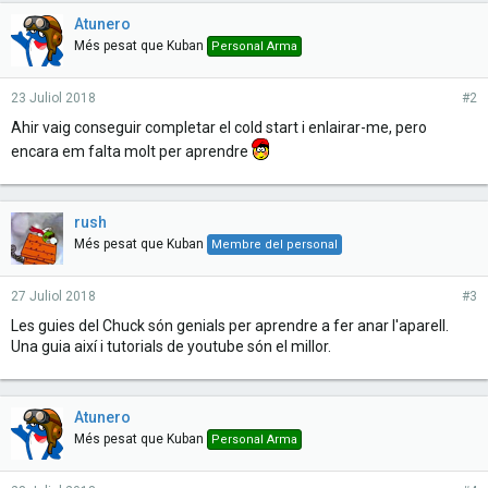
Atunero
Més pesat que Kuban
Personal Arma
23 Juliol 2018
#2
Ahir vaig conseguir completar el cold start i enlairar-me, pero
encara em falta molt per aprendre
rush
Més pesat que Kuban
Membre del personal
27 Juliol 2018
#3
Les guies del Chuck són genials per aprendre a fer anar l'aparell.
Una guia així i tutorials de youtube són el millor.
Atunero
Més pesat que Kuban
Personal Arma