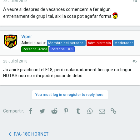
28 Juliol 2018
#4
A veure si despres de vacances comencem a fer algun
entrenament de grup i tal, aixi la cosa pot agafar forma
Viper
Administrador
Membre del personal
Administració
Moderador
Personal Arma
Personal DCS
28 Juliol 2018
#5
Jo aniré practicant el F18, però malauradament fins que no tingui
HOTAS nou no m'hi podré posar de debò.
You must log in or register to reply here.
Facebook
Twitter
Reddit
Pinterest
Tumblr
WhatsApp
Correu electrònic
Link
Compartir:
F/A-18C HORNET