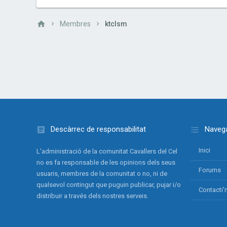
Membres
ktclsm
Descàrrec de responsabilitat
Navega
Inici
L'administració de la comunitat Cavallers del Cel
no es fa responsable de les opinions dels seus
Forums
usuaris, membres de la comunitat o no, ni de
qualsevol contingut que puguin publicar, pujar i/o
Contacti'
distribuir a través dels nostres serveis.