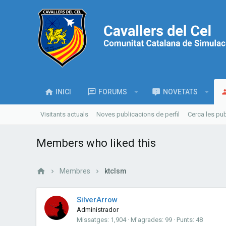
INICI
FORUMS
NOVETATS
Visitants actuals
Noves publicacions de perfil
Cerca les pub
Members who liked this
Membres
ktclsm
SilverArrow
Administrador
Missatges
1,904
M'agrades
99
Punts
48