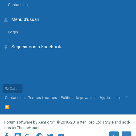
Contacti'ns
Menú d'usuari
Login
Segueix-nos a Facebook
Català
Contacti'ns
Termes i normes
Política de privacitat
Ajuda
Inici
R
S
S
Forum software by XenForo™
© 2010-2018 XenForo Ltd.
|
Style and add-
ons by ThemeHouse