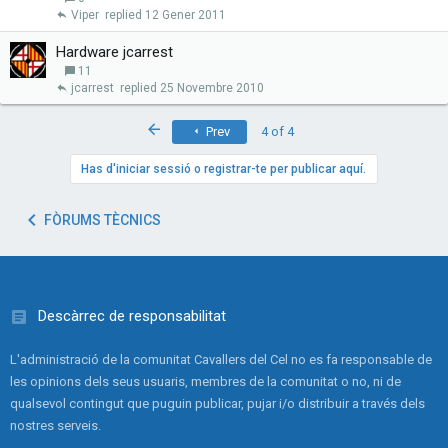
Viper
12 Gener 2011
Hardware jcarrest
11
jcarrest
25 Novembre 2010
First
Prev
4 of 4
Has d'iniciar sessió o registrar-te per publicar aquí.
FÒRUMS TÈCNICS
Descàrrec de responsabilitat
L'administració de la comunitat Cavallers del Cel no es fa responsable de
les opinions dels seus usuaris, membres de la comunitat o no, ni de
qualsevol contingut que puguin publicar, pujar i/o distribuir a través dels
nostres serveis.