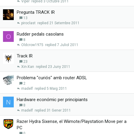
Viper
3 Octubre 2011
Pregunta TRACK IR
13
piroclast
21 Setembre 2011
Rudder pedals casolans
O
8
Oldcrow1975
7 Juliol 2011
Track IR
23
Xin-Xan
23 Juny 2011
Problema "curiós" amb router ADSL
2
madelf
5 Maig 2011
Hardware económic per principiants
N
8
madelf
31 Gener 2011
Razer Hydra Sixense, el Wiimote/Playstation Move per a
PC
0