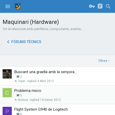
Maquinari (Hardware)
Tot el relacionat amb perifèrics, components, avaries...
FÒRUMS TÈCNICS
Filtres
Buscant una graella amb la senyora...
3
Viper
4 Abril 2012
Problema micro
C
3
Kronus
14 Gener 2012
Flight System G940 de Logitech
P
8