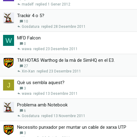
madelf
1 Gener 2012
Trackir 4 o 5?
10
Gosdatura
28 Desembre 2011
MFD Falcon
W
0
wawa
23 Desembre 2011
TM HOTAS Warthog de la mà de SimHQ en el E3.
27
Xin-Xan
23 Desembre 2011
Què us sembla aquest?
J
3
wawa
13 Desembre 2011
Problema amb Notebook
6
Gosdatura
13 Novembre 2011
Necessito punxador per muntar un cable de xarxa UTP
3