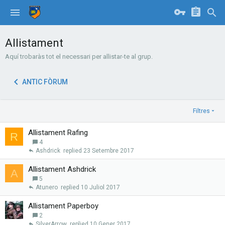
Allistament
Aquí trobaràs tot el necessari per allistar-te al grup.
ANTIC FÒRUM
Filtres
Allistament Rafing
R
4
Ashdrick
23 Setembre 2017
Allistament Ashdrick
A
5
Atunero
10 Juliol 2017
Allistament Paperboy
2
SilverArrow
10 Gener 2017