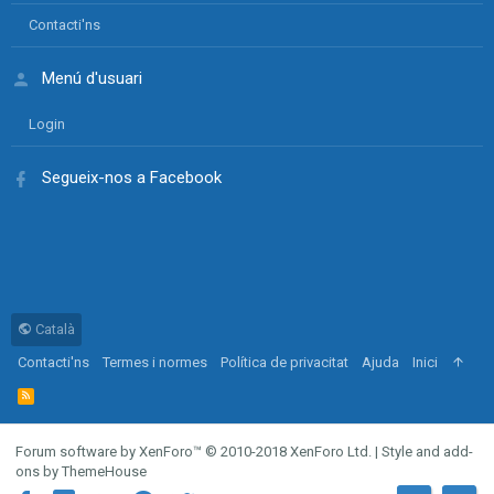
Contacti'ns
Menú d'usuari
Login
Segueix-nos a Facebook
Català
Contacti'ns
Termes i normes
Política de privacitat
Ajuda
Inici
R
S
S
Forum software by XenForo™
© 2010-2018 XenForo Ltd.
|
Style and add-
ons by ThemeHouse