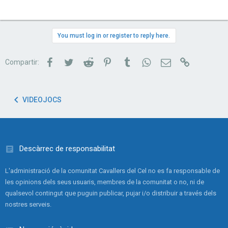
You must log in or register to reply here.
Facebook
Twitter
Reddit
Pinterest
Tumblr
WhatsApp
Correu electrònic
Link
Compartir:
VIDEOJOCS
Descàrrec de responsabilitat
L'administració de la comunitat Cavallers del Cel no es fa responsable de
les opinions dels seus usuaris, membres de la comunitat o no, ni de
qualsevol contingut que puguin publicar, pujar i/o distribuir a través dels
nostres serveis.