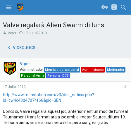
Valve regalarà Alien Swarm dilluns
T
S
Viper
17 Juliol 2010
h
t
r
a
VIDEOJOCS
e
r
a
t
d
d
Viper
s
a
t
t
Administrador
Membre del personal
Administració
Moderador
a
e
Personal Arma
Personal DCS
r
t
17 Juliol 2010
#1
e
http://www.meristation.com/v3/des_noticia.php?
r
id=cw4c40d47d74f66&pic=GEN
Doncs si, Valve regalarà aquest joc, anteriorment un mod de l'Unreal
Tournament transformat ara a joc amb el motor Source, dilluns 19.
Té bona pinta, no serà una meravella, però cony, és gratis.