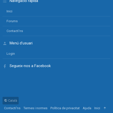
Navegació ràpida
Inici
Forums
Contacti'ns
Menú d'usuari
Login
Segueix-nos a Facebook
Català
Contacti'ns
Termes i normes
Política de privacitat
Ajuda
Inici