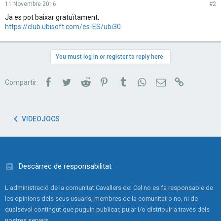
11 Novembre 2016
#2
Ja es pot baixar gratuïtament.
https://club.ubisoft.com/es-ES/ubi30
You must log in or register to reply here.
Facebook
Twitter
Reddit
Pinterest
Tumblr
WhatsApp
Correu electrònic
Link
Compartir:
VIDEOJOCS
Descàrrec de responsabilitat
L'administració de la comunitat Cavallers del Cel no es fa responsable de
les opinions dels seus usuaris, membres de la comunitat o no, ni de
qualsevol contingut que puguin publicar, pujar i/o distribuir a través dels
nostres serveis.