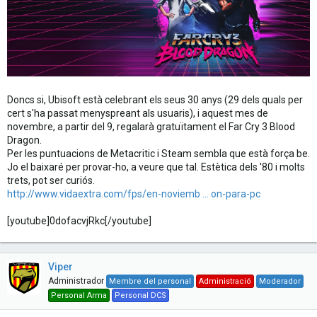
Doncs si, Ubisoft està celebrant els seus 30 anys (29 dels quals per
cert s'ha passat menyspreant als usuaris), i aquest mes de
novembre, a partir del 9, regalarà gratuïtament el Far Cry 3 Blood
Dragon.
Per les puntuacions de Metacritic i Steam sembla que està força be.
Jo el baixaré per provar-ho, a veure que tal. Estètica dels '80 i molts
trets, pot ser curiós.
http://www.vidaextra.com/fps/en-noviemb ... on-para-pc
[youtube]0dofacvjRkc[/youtube]
Viper
Administrador
Membre del personal
Administració
Moderador
Personal Arma
Personal DCS