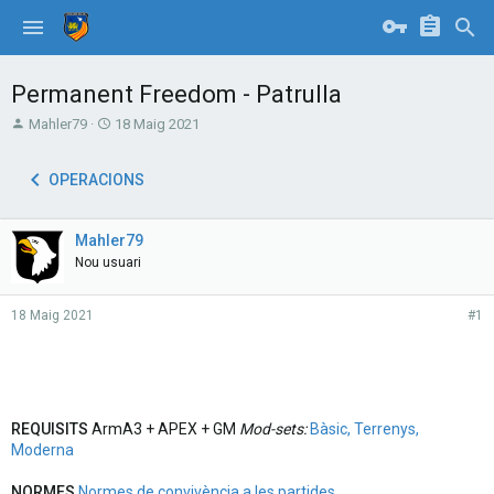
Permanent Freedom - Patrulla
T
S
Mahler79
18 Maig 2021
h
t
r
a
OPERACIONS
e
r
a
t
d
d
Mahler79
s
a
t
t
Nou usuari
a
e
r
18 Maig 2021
#1
t
e
r
REQUISITS
ArmA3 + APEX + GM
Mod-sets:
Bàsic, Terrenys,
Moderna
NORMES
Normes de convivència a les partides
.