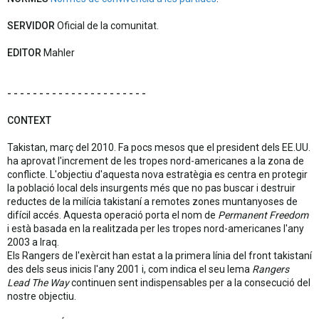
SERVIDOR
Oficial de la comunitat.
EDITOR
Mahler
- - - - - - - - - - - - - - - - - - - - - -
CONTEXT
Takistan, març del 2010. Fa pocs mesos que el president dels EE.UU.
ha aprovat l'increment de les tropes nord-americanes a la zona de
conflicte. L'objectiu d'aquesta nova estratègia es centra en protegir
la població local dels insurgents més que no pas buscar i destruir
reductes de la milícia takistaní a remotes zones muntanyoses de
difícil accés. Aquesta operació porta el nom de
Permanent Freedom
i està basada en la realitzada per les tropes nord-americanes l'any
2003 a Iraq.
Els Rangers de l'exèrcit han estat a la primera línia del front takistaní
des dels seus inicis l'any 2001 i, com indica el seu lema
Rangers
Lead The Way
continuen sent indispensables per a la consecució del
nostre objectiu.