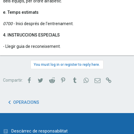
dels equips, per ordre alfabètic.
e. Temps estimats
0700
- Inici després de l'entrenament.
4. INSTRUCCIONS ESPECIALS
- Llegir guia de reconeixement.
You must log in or register to reply here.
Facebook
Twitter
Reddit
Pinterest
Tumblr
WhatsApp
Correu electrònic
Link
Compartir:
OPERACIONS
Descàrrec de responsabilitat