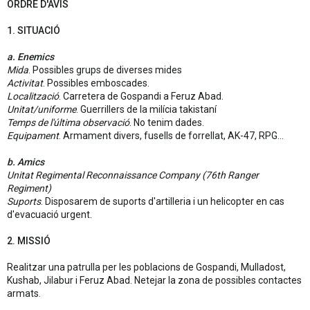
ORDRE D'AVÍS
1. SITUACIÓ
a. Enemics
Mida
. Possibles grups de diverses mides
Activitat
. Possibles emboscades.
Localització
. Carretera de Gospandi a Feruz Abad.
Unitat/uniforme
. Guerrillers de la milícia takistaní
Temps de l'última observació
. No tenim dades.
Equipament
. Armament divers, fusells de forrellat, AK-47, RPG...
b. Amics
Unitat Regimental Reconnaissance Company (76th Ranger
Regiment)
Suports
. Disposarem de suports d'artilleria i un helicopter en cas
d'evacuació urgent.
2. MISSIÓ
Realitzar una patrulla per les poblacions de Gospandi, Mulladost,
Kushab, Jilabur i Feruz Abad. Netejar la zona de possibles contactes
armats.