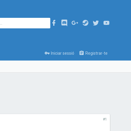
Iniciar sessió
Registrar-te
#1