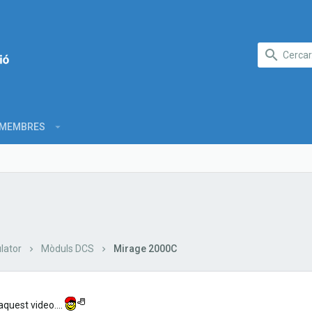
MEMBRES
lator
Mòduls DCS
Mirage 2000C
aquest video....