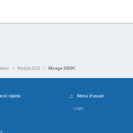
lectrònic
nk
lator
Mòduls DCS
Mirage 2000C
ció ràpida
Menú d'usuari
Login
ns