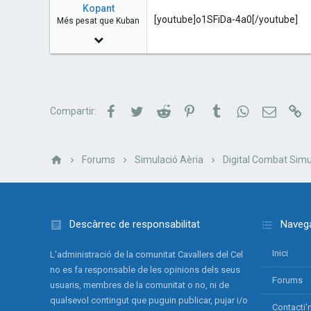
a
e
Kopant
r
[youtube]o1SFiDa-4a0[/youtube]
Més pesat que Kuban
t
12 Abril 2014
e
r
1,207
2
38
Facebook
Twitter
Reddit
Pinterest
Tumblr
WhatsApp
Correu e
Li
Compartir:
Sant Pere de Riudebitlles, Catalunya
Forums
Simulació Aèria
Digital Combat Simu
Descàrrec de responsabilitat
Navega
Inici
L'administració de la comunitat Cavallers del Cel
no es fa responsable de les opinions dels seus
Forums
usuaris, membres de la comunitat o no, ni de
qualsevol contingut que puguin publicar, pujar i/o
Contacti'