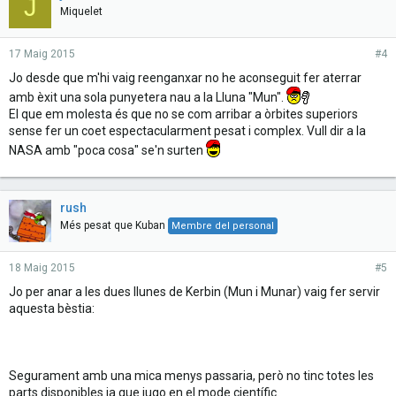
J
Miquelet
17 Maig 2015
#4
Jo desde que m'hi vaig reenganxar no he aconseguit fer aterrar
amb èxit una sola punyetera nau a la Lluna "Mun".
El que em molesta és que no se com arribar a òrbites superiors
sense fer un coet espectacularment pesat i complex. Vull dir a la
NASA amb "poca cosa" se'n surten
rush
Més pesat que Kuban
Membre del personal
18 Maig 2015
#5
Jo per anar a les dues llunes de Kerbin (Mun i Munar) vaig fer servir
aquesta bèstia:
Segurament amb una mica menys passaria, però no tinc totes les
parts disponibles ja que jugo en el mode científic.