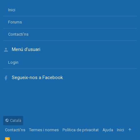
Inici
Forums
Contacti'ns
Menú d'usuari
Login
Segueix-nos a Facebook
Català
Contacti'ns
Termes i normes
Política de privacitat
Ajuda
Inici
R