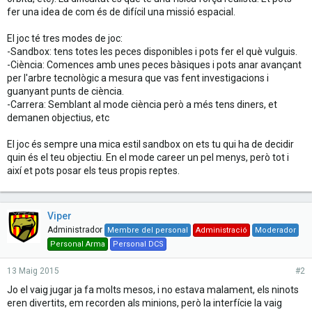
fer una idea de com és de difícil una missió espacial.
El joc té tres modes de joc:
-Sandbox: tens totes les peces disponibles i pots fer el què vulguis.
-Ciència: Comences amb unes peces bàsiques i pots anar avançant
per l'arbre tecnològic a mesura que vas fent investigacions i
guanyant punts de ciència.
-Carrera: Semblant al mode ciència però a més tens diners, et
demanen objectius, etc
El joc és sempre una mica estil sandbox on ets tu qui ha de decidir
quin és el teu objectiu. En el mode career un pel menys, però tot i
així et pots posar els teus propis reptes.
Viper
Administrador
Membre del personal
Administració
Moderador
Personal Arma
Personal DCS
13 Maig 2015
#2
Jo el vaig jugar ja fa molts mesos, i no estava malament, els ninots
eren divertits, em recorden als minions, però la interfície la vaig