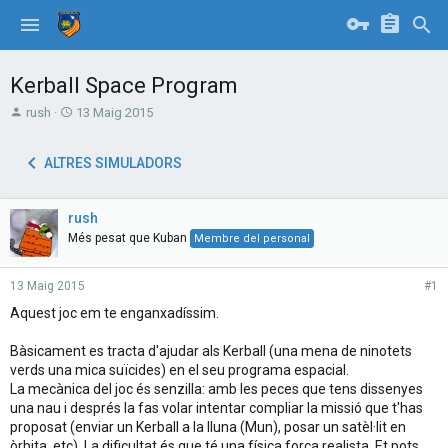
Kerball Space Program
T
S
rush
13 Maig 2015
h
t
r
a
ALTRES SIMULADORS
e
r
a
t
d
d
rush
s
a
t
t
Més pesat que Kuban
Membre del personal
a
e
r
13 Maig 2015
#1
t
e
Aquest joc em te enganxadíssim.
r
Bàsicament es tracta d'ajudar als Kerball (una mena de ninotets
verds una mica suïcides) en el seu programa espacial.
La mecànica del joc és senzilla: amb les peces que tens dissenyes
una nau i després la fas volar intentar compliar la missió que t'has
proposat (enviar un Kerball a la lluna (Mun), posar un satèl·lit en
òrbita, etc). La dificultat és que té una física força realista. Et pots