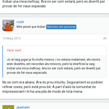
trobar una mica ineficaç. Ara no ser com estarà, però es divertit per
provar de fer naus espacials.
rush
Més pesat que Kuban
Membre del personal
15 Maig 2015
#3
Viper said:
Jo el vaig jugar ja fa molts mesos, i no estava malament, els ninots
eren divertits, em recorden als minions, però la interfície la vaig
trobar una mica ineficaç. Ara no ser com estarà, però es divertit per
provar de fer naus espacials.
No se com era abans. Ara és prou intuïtiu. Segurament es podrien
refinar coses, però està prou bé. A part d'això la comunitat és
impressionant i hi ha una pila de mods de tota mena.
jaumem