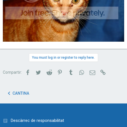
You must log in or register to reply here.
Facebook
Twitter
Reddit
Pinterest
Tumblr
WhatsApp
Correu electrònic
Link
Compartir:
CANTINA
Descàrrec de responsabilitat