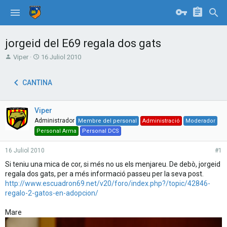
jorgeid del E69 regala dos gats
T
S
Viper
16 Juliol 2010
h
t
r
a
CANTINA
e
r
a
t
d
d
Viper
s
a
t
t
Administrador
Membre del personal
Administració
Moderador
a
e
Personal Arma
Personal DCS
r
t
16 Juliol 2010
#1
e
Si teniu una mica de cor, si més no us els menjareu. De debò, jorgeid
r
regala dos gats, per a més informació passeu per la seva post.
http://www.escuadron69.net/v20/foro/index.php?/topic/42846-
regalo-2-gatos-en-adopcion/
Mare